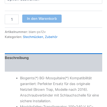
BLAM
In den Warenkorb
12V
Netzteil
Transformator
Artikelnummer:
blam-ps12v
Kompatibel
Kategorien:
Stechmücken
,
Zubehör
mit
Biogents(*)
BG-
Mosquitaire(*)
Beschreibung
–
Moskitofalle,
Zusätzliche Informationen
IP67,
9m
Biogents(*) BG-Mosquitaire(*) Kompatibilität
Kabel,
EU-
garantiert: Perfekter Ersatz für das originale
Stecker
Netzteil (Brown Trap, Modelle nach 2016).
Menge
Anschraubverbinder mit Schlauchschelle für eine
sichere Installation.
Moskitofallen-Transformator: 100–240 V AC-