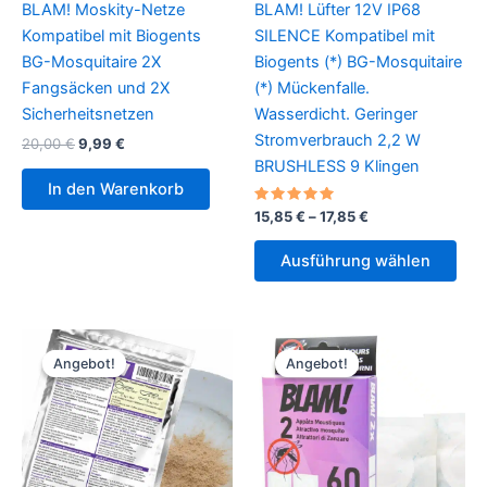
BLAM! Moskity-Netze
BLAM! Lüfter 12V IP68
Kompatibel mit Biogents
SILENCE Kompatibel mit
BG-Mosquitaire 2X
Biogents (*) BG-Mosquitaire
Fangsäcken und 2X
(*) Mückenfalle.
Sicherheitsnetzen
Wasserdicht. Geringer
Stromverbrauch 2,2 W
Ursprünglicher
Aktueller
20,00
€
9,99
€
Preis
Preis
BRUSHLESS 9 Klingen
war:
ist:
In den Warenkorb
20,00 €
9,99 €.
Bewertet
Preisspanne:
15,85
€
–
17,85
€
mit
15,85 €
5.00
Die
bis
von 5
Ausführung wählen
Pro
17,85 €
weis
meh
Vari
Angebot!
Angebot!
Angebot!
Angebot!
auf.
Die
Opt
kön
auf