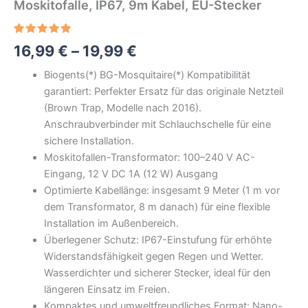
Moskitofalle, IP67, 9m Kabel, EU-Stecker
Bewertet
1
Preisspanne:
16,99
€
–
19,99
€
mit
5.00
von 5,
16,99 €
basierend
Biogents(*) BG-Mosquitaire(*) Kompatibilität
auf
garantiert: Perfekter Ersatz für das originale Netzteil
Kundenbewertung
bis
(Brown Trap, Modelle nach 2016).
19,99 €
Anschraubverbinder mit Schlauchschelle für eine
sichere Installation.
Moskitofallen-Transformator: 100–240 V AC-
Eingang, 12 V DC 1A (12 W) Ausgang
Optimierte Kabellänge: insgesamt 9 Meter (1 m vor
dem Transformator, 8 m danach) für eine flexible
Installation im Außenbereich.
Überlegener Schutz: IP67-Einstufung für erhöhte
Widerstandsfähigkeit gegen Regen und Wetter.
Wasserdichter und sicherer Stecker, ideal für den
längeren Einsatz im Freien.
Kompaktes und umweltfreundliches Format: Nano-