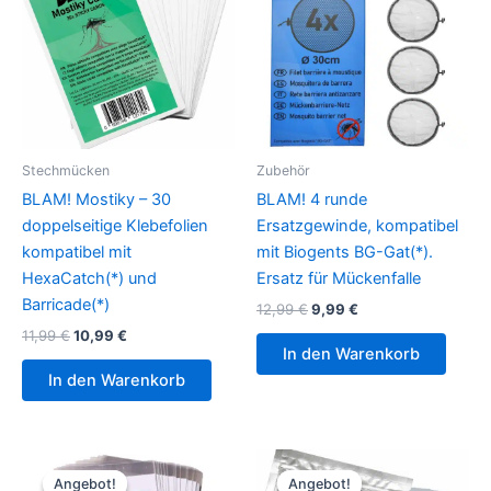
Stechmücken
Zubehör
BLAM! Mostiky – 30
BLAM! 4 runde
doppelseitige Klebefolien
Ersatzgewinde, kompatibel
kompatibel mit
mit Biogents BG-Gat(*).
HexaCatch(*) und
Ersatz für Mückenfalle
Barricade(*)
Ursprünglicher
Aktueller
12,99
€
9,99
€
Preis
Preis
Ursprünglicher
Aktueller
11,99
€
10,99
€
war:
ist:
Preis
Preis
In den Warenkorb
12,99 €
9,99 €.
war:
ist:
In den Warenkorb
11,99 €
10,99 €.
Angebot!
Angebot!
Angebot!
Angebot!