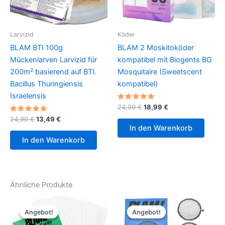
der
Prod
gew
Larvizid
Köder
wer
BLAM BTI 100g
BLAM 2 Moskitoköder
Mückenlarven Larvizid für
kompatibel mit Biogents BG
200m² basierend auf BTI.
Mosquitaire (Sweetscent
Bacillus Thuringiensis
kompatibel)
Israelensis
Bewertet
Ursprünglicher
Aktueller
24,99
€
18,99
€
mit
Preis
Preis
Bewertet
Ursprünglicher
Aktueller
5.00
24,99
€
13,49
€
war:
ist:
mit
von 5
Preis
Preis
In den Warenkorb
5.00
24,99 €
18,99 €.
war:
ist:
von 5
In den Warenkorb
24,99 €
13,49 €.
Ähnliche Produkte
Angebot!
Angebot!
Angebot!
Angebot!