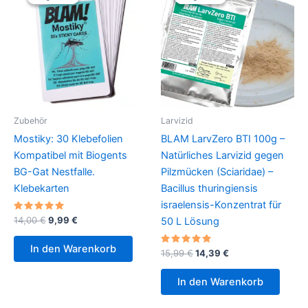
Zubehör
Larvizid
Mostiky: 30 Klebefolien
BLAM LarvZero BTI 100g –
Kompatibel mit Biogents
Natürliches Larvizid gegen
BG-Gat Nestfalle.
Pilzmücken (Sciaridae) –
Klebekarten
Bacillus thuringiensis
israelensis-Konzentrat für
Bewertet
Ursprünglicher
Aktueller
14,00
€
9,99
€
50 L Lösung
mit
Preis
Preis
4.80
war:
ist:
von 5
In den Warenkorb
Bewertet
Ursprünglicher
Aktueller
15,99
€
14,39
€
14,00 €
9,99 €.
mit
Preis
Preis
5.00
war:
ist:
von 5
In den Warenkorb
15,99 €
14,39 €.