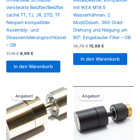
Universelle Schlüssel
Metallbelüfter, kompatibel
Versteckte Belüfter/Belüfter
mit IKEA M18.5
caché TT, TJ, JR, STD, TF.
Wasserhähnen. 2
Neoperl-kompatibler
Modi/Düsen. 360-Grad-
Assembly- und
Drehung und Neigung um
Disassemblierungsschlüssel
80°. Eingebauter Filter – OB
– OB
Ursprünglicher
Aktueller
18,78
€
15,99
€
Preis
Preis
Ursprünglicher
Aktueller
11,19
€
9,99
€
war:
ist:
Preis
Preis
In den Warenkorb
18,78 €
15,99 €.
war:
ist:
In den Warenkorb
11,19 €
9,99 €.
Angebot!
Angebot!