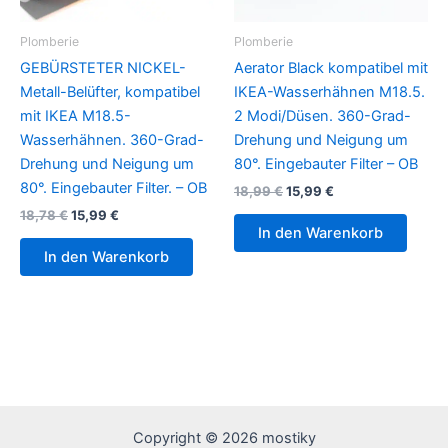
Plomberie
Plomberie
GEBÜRSTETER NICKEL-
Aerator Black kompatibel mit
Metall-Belüfter, kompatibel
IKEA-Wasserhähnen M18.5.
mit IKEA M18.5-
2 Modi/Düsen. 360-Grad-
Wasserhähnen. 360-Grad-
Drehung und Neigung um
Drehung und Neigung um
80°. Eingebauter Filter – OB
80°. Eingebauter Filter. – OB
Ursprünglicher
Aktueller
18,99
€
15,99
€
Preis
Preis
Ursprünglicher
Aktueller
18,78
€
15,99
€
war:
ist:
Preis
Preis
In den Warenkorb
18,99 €
15,99 €.
war:
ist:
In den Warenkorb
18,78 €
15,99 €.
Copyright © 2026 mostiky