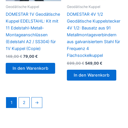
Geodätische Kuppel
Geodätische Kuppel
DOMESTAR 1V Geodätische
DOMESTAR 4V 1/2
Kuppel EDELSTAHL: Kit mit
Geodätische Kuppelstecker
11 Edelstahl-Metall-
4V 1/2: Bausatz aus 91
Montageanschlüssen
Metallmontageverbindern
(Edelstahl A2 / SS304) für
aus galvanisiertem Stahl für
1V Kuppel (Copie)
Frequenz 4
Flachsockelkuppel
Ursprünglicher
Aktueller
149,00
€
79,00
€
Preis
Preis
Ursprünglicher
Aktueller
699,00
€
549,00
€
war:
ist:
Preis
Preis
In den Warenkorb
149,00 €
79,00 €.
war:
ist:
In den Warenkorb
699,00 €
549,00 €.
1
2
→