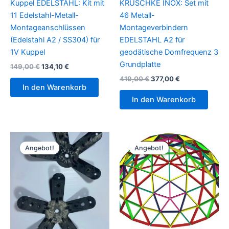
Kuppel EDELSTAHL: Kit mit
KRUSCHKE INOX: Set mit
11 Edelstahl-Metall-
46 Metall-
Montageanschlüssen
Montageverbindern
(Edelstahl A2 / SS304) für
EDELSTAHL A2 für
1V Kuppel
geodätische Domfrequenz 3
Grundplatte
Ursprünglicher
Aktueller
149,00
€
134,10
€
Preis
Preis
Ursprünglicher
Aktueller
419,00
€
377,00
€
war:
ist:
Preis
Preis
In den Warenkorb
149,00 €
134,10 €.
war:
ist:
In den Warenkorb
419,00 €
377,00 €.
Angebot!
Angebot!