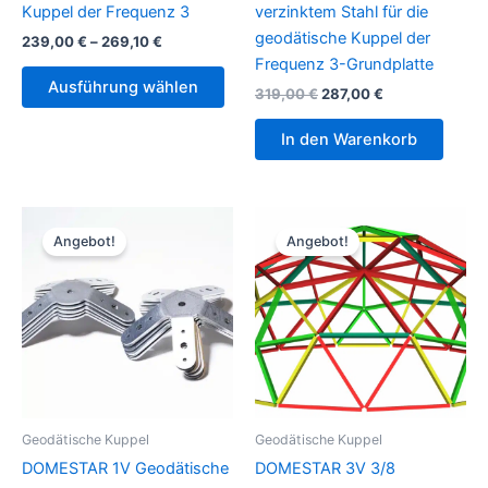
Kuppel der Frequenz 3
verzinktem Stahl für die
geodätische Kuppel der
Preisspanne:
239,00
€
–
269,10
€
239,00 €
Frequenz 3-Grundplatte
Dieses
bis
Ausführung wählen
Ursprünglicher
Aktueller
319,00
€
287,00
€
Produkt
269,10 €
Preis
Preis
weist
war:
ist:
In den Warenkorb
mehrere
319,00 €
287,00 €.
Varianten
auf.
Die
Angebot!
Angebot!
Optionen
können
auf
der
Produktseite
gewählt
werden
Geodätische Kuppel
Geodätische Kuppel
DOMESTAR 1V Geodätische
DOMESTAR 3V 3/8