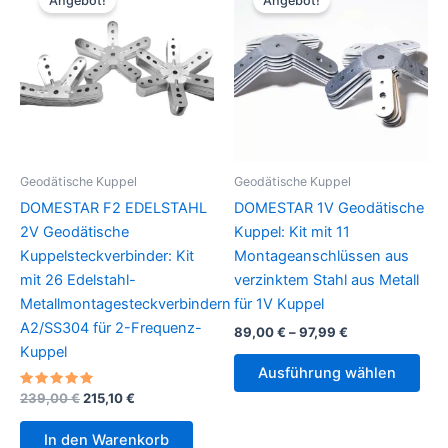
Angebot!
Angebot!
auf.
Die
Opt
kön
auf
der
Prod
gew
Geodätische Kuppel
Geodätische Kuppel
wer
DOMESTAR F2 EDELSTAHL
DOMESTAR 1V Geodätische
2V Geodätische
Kuppel: Kit mit 11
Kuppelsteckverbinder: Kit
Montageanschlüssen aus
mit 26 Edelstahl-
verzinktem Stahl aus Metall
Metallmontagesteckverbindern
für 1V Kuppel
A2/SS304 für 2-Frequenz-
Preisspanne:
89,00
€
–
97,99
€
89,00 €
Kuppel
Die
bis
Ausführung wählen
Pro
97,99 €
Bewertet
Ursprünglicher
Aktueller
239,00
€
215,10
€
weis
mit
Preis
Preis
5.00
meh
war:
ist:
von 5
In den Warenkorb