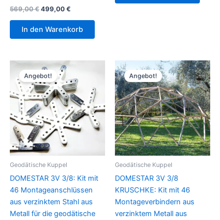
Ursprünglicher
Aktueller
569,00
€
499,00
€
Preis
Preis
war:
ist:
In den Warenkorb
569,00 €
499,00 €.
Angebot!
Angebot!
Geodätische Kuppel
Geodätische Kuppel
DOMESTAR 3V 3/8: Kit mit
DOMESTAR 3V 3/8
46 Montageanschlüssen
KRUSCHKE: Kit mit 46
aus verzinktem Stahl aus
Montageverbindern aus
Metall für die geodätische
verzinktem Metall aus