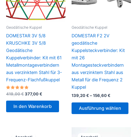
Geodätische Kuppel
Geodätische Kuppel
DOMESTAR 3V 5/8
DOMESTAR F2 2V
KRUSCHKE 3V 5/8
geodätische
Geodätische
Kuppelsteckverbinder: Kit
Kuppelverbinder: Kit mit 61
mit 26
Metallmontageverbindern
Montagesteckverbindern
aus verzinktem Stahl für 3-
aus verzinktem Stahl aus
Frequenz-Flachfußkuppel
Metall für die Frequenz 2
Kuppel
Bewertet
Ursprünglicher
Aktueller
419,00
€
377,00
€
Preisspanne:
139,20
€
–
156,60
€
mit
Preis
Preis
139,20 €
5.00
Die
war:
ist:
von 5
bis
In den Warenkorb
Ausführung wählen
419,00 €
377,00 €.
Pro
156,60 €
weis
meh
Vari