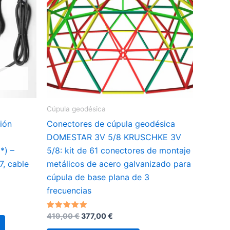
Cúpula geodésica
ión
Conectores de cúpula geodésica
DOMESTAR 3V 5/8 KRUSCHKE 3V
*) –
5/8: kit de 61 conectores de montaje
7, cable
metálicos de acero galvanizado para
cúpula de base plana de 3
frecuencias
El
El
Valorado
419,00
€
377,00
€
Este
con
precio
precio
5.00