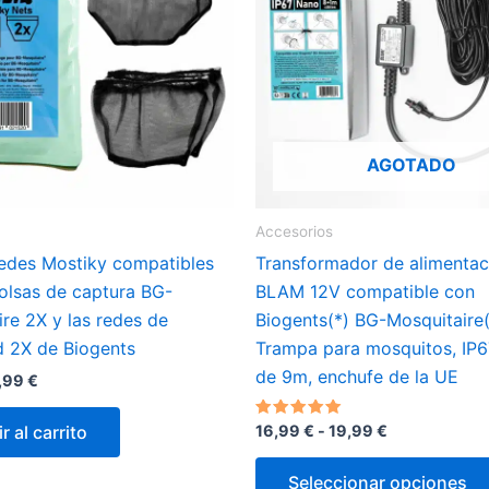
AGOTADO
Accesorios
edes Mostiky compatibles
Transformador de alimentac
bolsas de captura BG-
BLAM 12V compatible con
re 2X y las redes de
Biogents(*) BG-Mosquitaire(
d 2X de Biogents
Trampa para mosquitos, IP6
de 9m, enchufe de la UE
El
,99
€
recio
precio
riginal
actual
Rango
Valorado
r al carrito
16,99
€
-
19,99
€
ra:
es:
con
de
0,00 €.
9,99 €.
5.00
precios:
de 5
Seleccionar opciones
desde