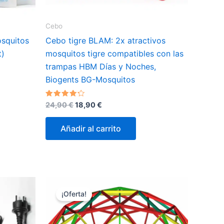
Cebo
squitos
Cebo tigre BLAM: 2x atractivos
t)
mosquitos tigre compatibles con las
trampas HBM Días y Noches,
Biogents BG-Mosquitos
El
El
Valorado
24,90
€
18,90
€
con
precio
precio
4.00
original
actual
de 5
Añadir al carrito
era:
es:
24,90 €.
18,90 €.
¡Oferta!