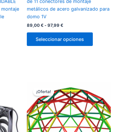
IDABLE
de 11 conectores de montaje
e montaje
metálicos de acero galvanizado para
le
domo 1V
Rango
89,00
€
-
97,99
€
de
Este
precios:
Seleccionar opciones
desde
producto
89,00 €
tiene
hasta
múltiples
97,99 €
variantes.
Las
opciones
se
¡Oferta!
pueden
elegir
en
la
página