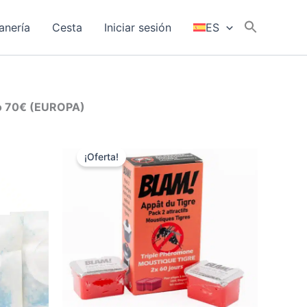
anería
Cesta
Iniciar sesión
ES
 o 70€ (EUROPA)
¡Oferta!