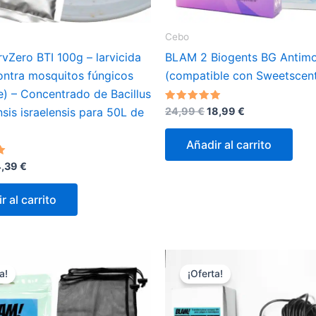
Cebo
vZero BTI 100g – larvicida
BLAM 2 Biogents BG Antimo
ontra mosquitos fúngicos
(compatible con Sweetscen
e) – Concentrado de Bacillus
El
El
Valorado
24,99
€
18,99
€
nsis israelensis para 50L de
con
precio
precio
5.00
original
actual
de 5
Añadir al carrito
era:
es:
24,99 €.
18,99 €.
El
4,39
€
ecio
precio
iginal
actual
r al carrito
a:
es:
,99 €.
14,39 €.
a!
¡Oferta!