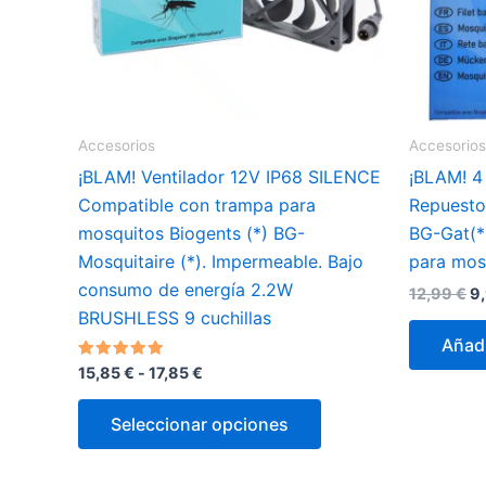
Accesorios
Accesorios
¡BLAM! Ventilador 12V IP68 SILENCE
¡BLAM! 4
Compatible con trampa para
Repuesto
mosquitos Biogents (*) BG-
BG-Gat(*
Mosquitaire (*). Impermeable. Bajo
para mos
consumo de energía 2.2W
El
12,99
€
9
pr
BRUSHLESS 9 cuchillas
or
Añadi
er
12
Rango
Valorado
15,85
€
-
17,85
€
con
de
5.00
Este
precios:
de 5
Seleccionar opciones
desde
producto
15,85 €
tiene
hasta