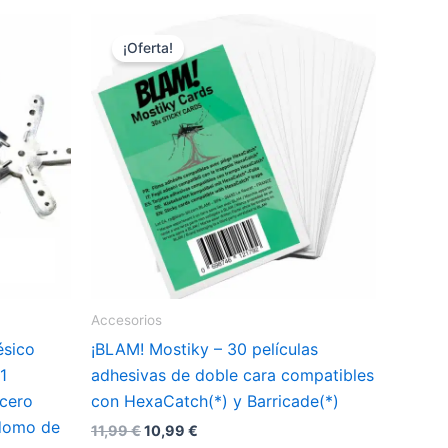
múltiples
variantes.
¡Oferta!
Las
opciones
se
pueden
elegir
en
la
página
de
producto
Accesorios
sico
¡BLAM! Mostiky – 30 películas
1
adhesivas de doble cara compatibles
acero
con HexaCatch(*) y Barricade(*)
 domo de
El
El
11,99
€
10,99
€
precio
precio