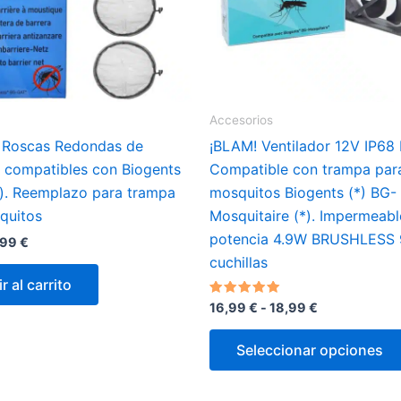
página
de
producto
Accesorios
 Roscas Redondas de
¡BLAM! Ventilador 12V IP6
 compatibles con Biogents
Compatible con trampa par
). Reemplazo para trampa
mosquitos Biogents (*) BG-
quitos
Mosquitaire (*). Impermeabl
potencia 4.9W BRUSHLESS 
El
,99
€
ecio
precio
cuchillas
iginal
actual
r al carrito
a:
es:
,99 €.
9,99 €.
Rango
Valorado
16,99
€
-
18,99
€
con
de
5.00
precios:
de 5
Seleccionar opciones
desde
16,99 €
hasta