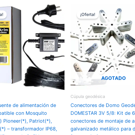
18,99 €
a!
¡Oferta!
AGOTADO
Cúpula geodésica
uente de alimentación de
Conectores de Domo Geodé
atible con Mosquito
DOMESTAR 3V 5/8: Kit de 6
 Pioneer(*), Patriot(*),
conectores de montaje de 
*) – transformador IP68,
galvanizado metálico para