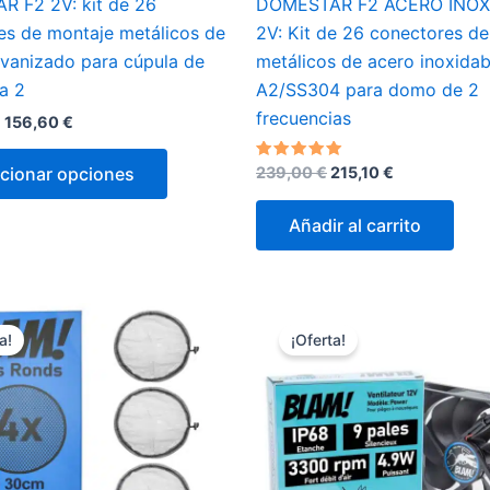
 F2 2V: kit de 26
DOMESTAR F2 ACERO INOX
es de montaje metálicos de
2V: Kit de 26 conectores d
lvanizado para cúpula de
metálicos de acero inoxidab
a 2
A2/SS304 para domo de 2
frecuencias
Rango
-
156,60
€
de
Este
precios:
El
El
Valorado
cionar opciones
239,00
€
215,10
€
desde
producto
con
precio
precio
139,20 €
5.00
tiene
original
actual
de 5
hasta
Añadir al carrito
era:
es:
múltiples
156,60 €
239,00 €.
215,10 €.
variantes.
Las
opciones
a!
¡Oferta!
se
pueden
elegir
en
la