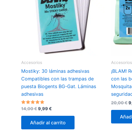
Accesorios
Accesorios
Mostiky: 30 láminas adhesivas
¡BLAM! R
Compatibles con las trampas de
con las 
puesta Biogents BG-Gat. Láminas
Mosquitai
adhesivas
segurida
El
20,00
€
9
p
El
El
Valorado
14,00
€
9,99
€
con
o
precio
precio
4.80
Añadi
e
original
actual
de 5
Añadir al carrito
2
era:
es:
14,00 €.
9,99 €.