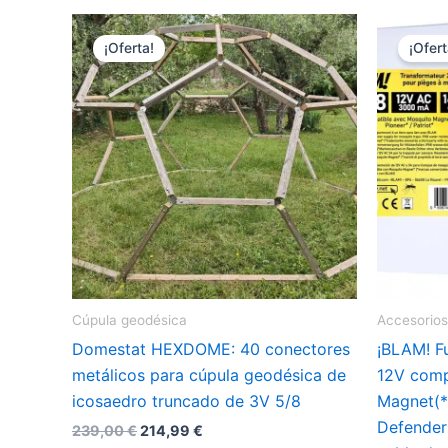
múltiples
17,85 €
variantes.
¡Oferta!
¡Ofert
Las
opciones
se
pueden
elegir
en
la
página
de
producto
Cúpula geodésica
Accesorios
Domestat HEXDOME: 40 conectores
¡BLAM! F
metálicos para cúpula geodésica de
12V comp
icosaedro truncado de 3V 5/8
Magnet(*)
Defender(
El
El
239,00
€
214,99
€
precio
precio