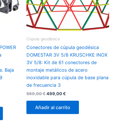
de
producto
Cúpula geodésica
8 POWER
Conectores de cúpula geodésica
a
DOMESTAR 3V 5/8 KRUSCHKE INOX
3V 5/8: Kit de 61 conectores de
e. Baja
montaje metálicos de acero
9
inoxidable para cúpula de base plana
de frecuencia 3
El
El
569,00
€
499,00
€
precio
precio
original
actual
Añadir al carrito
Este
era:
es:
569,00 €.
499,00 €.
producto
tiene