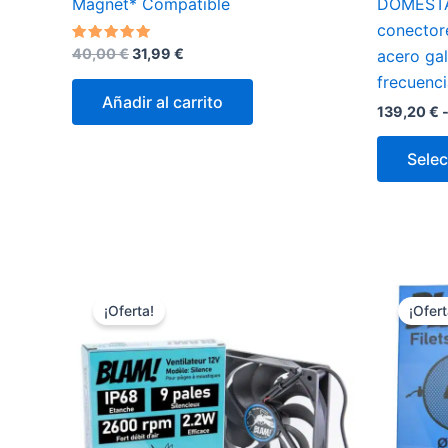
Magnet* Compatible
DOMESTAR
conector
El
El
Valorado
40,00
€
31,99
€
acero ga
con
precio
precio
5.00
frecuenci
original
actual
de 5
Añadir al carrito
era:
es:
139,20
€
40,00 €.
31,99 €.
Selec
¡Oferta!
¡Ofert