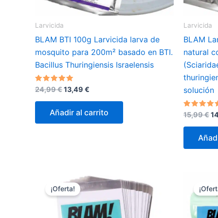
Larvicida
Larvicida
BLAM BTI 100g Larvicida larva de
BLAM Lar
mosquito para 200m² basado en BTI.
natural c
Bacillus Thuringiensis Israelensis
(Sciarida
thuringie
El
El
Valorado
24,99
€
13,49
€
solución
con
precio
precio
5.00
original
actual
de 5
Añadir al carrito
El
Valorado
15,99
€
1
era:
es:
con
pr
24,99 €.
13,49 €.
5.00
or
de 5
Añadi
er
15
¡Oferta!
¡Ofert