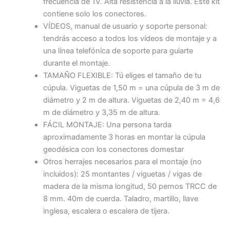
frecuencia de 1V. Alta resistencia a la lluvia. Este kit
/
SS304)
contiene solo los conectores.
para
VÍDEOS, manual de usuario y soporte personal:
domo
tendrás acceso a todos los vídeos de montaje y a
de
una línea telefónica de soporte para guiarte
1V
durante el montaje.
cantidad
TAMAÑO FLEXIBLE: Tú eliges el tamaño de tu
cúpula. Viguetas de 1,50 m = una cúpula de 3 m de
diámetro y 2 m de altura. Viguetas de 2,40 m = 4,6
m de diámetro y 3,35 m de altura.
FÁCIL MONTAJE: Una persona tarda
aproximadamente 3 horas en montar la cúpula
geodésica con los conectores domestar
Otros herrajes necesarios para el montaje (no
incluidos): 25 montantes / viguetas / vigas de
madera de la misma longitud, 50 pernos TRCC de
8 mm. 40m de cuerda. Taladro, martillo, llave
inglesa, escalera o escalera de tijera.