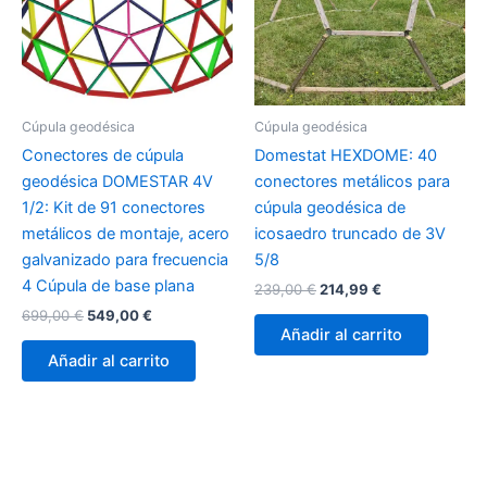
Cúpula geodésica
Cúpula geodésica
Conectores de cúpula
Domestat HEXDOME: 40
geodésica DOMESTAR 4V
conectores metálicos para
1/2: Kit de 91 conectores
cúpula geodésica de
metálicos de montaje, acero
icosaedro truncado de 3V
galvanizado para frecuencia
5/8
4 Cúpula de base plana
El
El
239,00
€
214,99
€
precio
precio
El
El
699,00
€
549,00
€
original
actual
precio
precio
Añadir al carrito
era:
es:
original
actual
Añadir al carrito
239,00 €.
214,99 €.
era:
es:
699,00 €.
549,00 €.