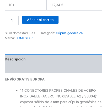
10+
117,34
€
Domo
Añadir al carrito
Geodésico
DOMESTAR
1V
SKU:
domestarF1-ss
Categoría:
Cúpula geodésica
ACERO
Marca:
DOMESTAR
INOXIDABLE:
Kit
de
11
Descripción
conectores
de
Información adicional
montaje
metálicos
ENVÍO GRATIS EUROPA
de
acero
inoxidable
11 CONECTORES PROFESIONALES DE ACERO
(acero
INOXIDABLE (ACERO INOXIDABLE A2 / SS304):
inoxidable
espesor sólido de 3 mm para cúpula geodésica de
A2