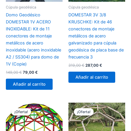
Cúpula geodésica
Cúpula geodésica
Domo Geodésico
DOMESTAR 3V 3/8
DOMESTAR 1V ACERO
KRUSCHKE: Kit de 46
INOXIDABLE: Kit de 11
conectores de montaje
conectores de montaje
metálicos de acero
metálicos de acero
galvanizado para cúpula
inoxidable (acero inoxidable
geodésica de placa base de
A2 / SS304) para domo de
frecuencia 3
1V (Copie)
El
El
319,00
€
287,00
€
precio
precio
El
El
149,00
€
79,00
€
original
actual
precio
precio
Añadir al carrito
era:
es:
original
actual
Añadir al carrito
319,00 €.
287,00 €.
era:
es:
149,00 €.
79,00 €.
¡Oferta!
¡Oferta!
¡Oferta!
¡Oferta!