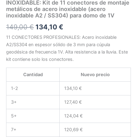
INOXIDABLE: Kit de 11 conectores de montaje
metálicos de acero inoxidable (acero
inoxidable A2 / SS304) para domo de 1V
El
El
149,00
€
134,10
€
precio
precio
11 CONECTORES PROFESIONALES: Acero inoxidable
A2/SS304 en espesor sólido de 3 mm para cúpula
original
actual
geodésica de frecuencia 1V. Alta resistencia a la lluvia. Este
era:
es:
kit contiene solo los conectores.
149,00 €.
134,10 €.
Cantidad
Nuevo precio
1-2
134,10
€
3+
127,40
€
5+
124,04
€
7+
120,69
€