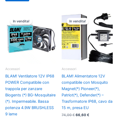
15,85 €
ha
a
più
17,85 €
varianti.
In vendita!
In vendita!
Le
opzioni
possono
essere
scelte
nella
pagina
del
Accessori
Accessori
prodotto
BLAM! Ventilatore 12V IP68
BLAM! Alimentatore 12V
POWER Compatibile con
compatibile con Mosquito
trappola per zanzare
Magnet(*) Pioneer(*),
Biogents (*) BG-Mosquitaire
Patriot(*), Defender(*) –
(*). Impermeabile. Bassa
Trasformatore IP68, cavo da
potenza 4.9W BRUSHLESS
15 m, presa EU
9 lame
Il
Il
74,00
€
66,60
€