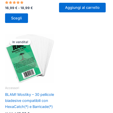
prezzo
prezzo
originale
attuale
Aggiungi al carrello
Valutato
Fascia
16,99
€
-
18,99
€
era:
è:
5.00
di
su 5
74,00 €.
66,60 €.
Questo
prezzo:
Scegli
prodotto
da
16,99 €
ha
a
più
18,99 €
varianti.
In vendita!
Le
opzioni
possono
essere
scelte
nella
pagina
del
Accessori
prodotto
BLAM! Mostiky – 30 pellicole
biadesive compatibili con
HexaCatch(*) e Barricade(*)