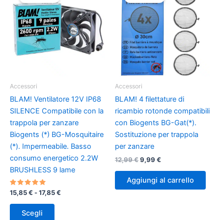
Le
opzioni
possono
essere
scelte
nella
pagina
del
Accessori
Accessori
prodotto
BLAM! Ventilatore 12V IP68
BLAM! 4 filettature di
SILENCE Compatibile con la
ricambio rotonde compatibili
trappola per zanzare
con Biogents BG-Gat(*).
Biogents (*) BG-Mosquitaire
Sostituzione per trappola
(*). Impermeabile. Basso
per zanzare
consumo energetico 2.2W
Il
Il
12,99
€
9,99
€
prezzo
prezzo
BRUSHLESS 9 lame
originale
attuale
Aggiungi al carrello
era:
è:
Valutato
Fascia
15,85
€
-
17,85
€
12,99 €.
9,99 €.
5.00
di
su 5
Questo
prezzo:
Scegli
prodotto
da