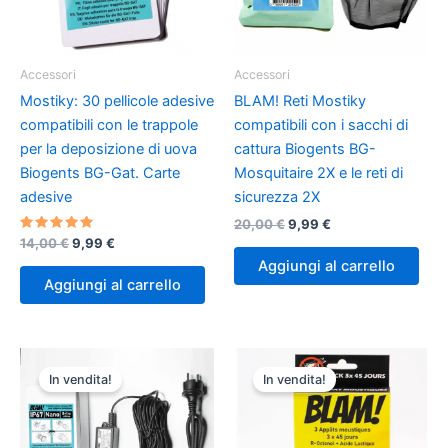
Accessori
Accessori
Mostiky: 30 pellicole adesive
BLAM! Reti Mostiky
compatibili con le trappole
compatibili con i sacchi di
per la deposizione di uova
cattura Biogents BG-
Biogents BG-Gat. Carte
Mosquitaire 2X e le reti di
adesive
sicurezza 2X
Il
Il
20,00
€
9,99
€
prezzo
prezzo
Valutato
Il
Il
14,00
€
9,99
€
4.80
originale
attuale
prezzo
prezzo
Aggiungi al carrello
su 5
era:
è:
originale
attuale
Aggiungi al carrello
20,00 €.
9,99 €.
era:
è:
14,00 €.
9,99 €.
In vendita!
In vendita!