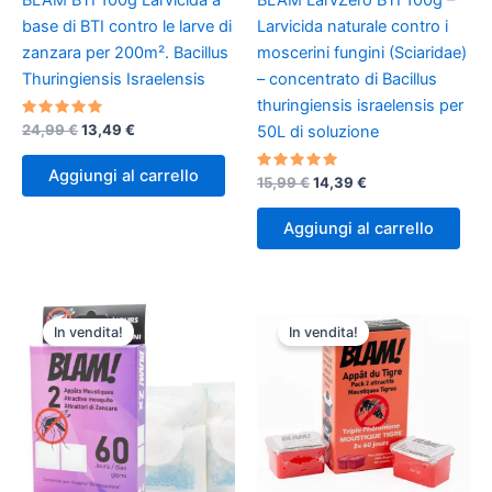
BLAM BTI 100g Larvicida a
BLAM LarvZero BTI 100g –
base di BTI contro le larve di
Larvicida naturale contro i
zanzara per 200m². Bacillus
moscerini fungini (Sciaridae)
Thuringiensis Israelensis
– concentrato di Bacillus
thuringiensis israelensis per
Valutato
Il
Il
24,99
€
13,49
€
50L di soluzione
5.00
prezzo
prezzo
su 5
originale
attuale
Aggiungi al carrello
Valutato
Il
Il
15,99
€
14,39
€
era:
è:
5.00
prezzo
prezzo
24,99 €.
13,49 €.
su 5
originale
attuale
Aggiungi al carrello
era:
è:
15,99 €.
14,39 €.
In vendita!
In vendita!