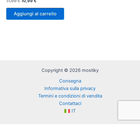
Il
Il
11,99
€
10,99
€
prezzo
prezzo
originale
attuale
Aggiungi al carrello
era:
è:
11,99 €.
10,99 €.
Copyright © 2026 mostiky
Consegna
Informativa sulla privacy
Termini e condizioni di vendita
Contattaci
IT
FR
IT
ES
EN
DE