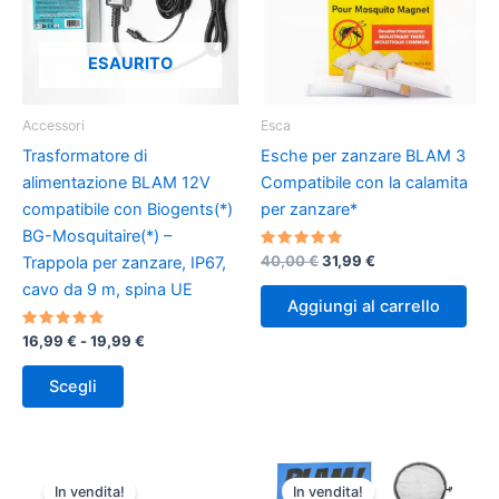
ESAURITO
Accessori
Esca
Trasformatore di
Esche per zanzare BLAM 3
alimentazione BLAM 12V
Compatibile con la calamita
compatibile con Biogents(*)
per zanzare*
BG-Mosquitaire(*) –
Valutato
Il
Il
40,00
€
31,99
€
Trappola per zanzare, IP67,
5.00
prezzo
prezzo
su 5
cavo da 9 m, spina UE
originale
attuale
Aggiungi al carrello
era:
è:
40,00 €.
31,99 €.
Valutato
Fascia
16,99
€
-
19,99
€
5.00
di
su 5
Questo
prezzo:
Scegli
prodotto
da
16,99 €
ha
a
più
19,99 €
varianti.
In vendita!
In vendita!