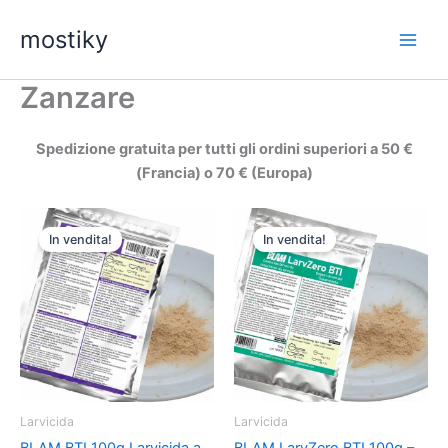
Vai
mostiky
al
contenuto
Zanzare
Spedizione gratuita per tutti gli ordini superiori a 50 €
(Francia) o 70 € (Europa)
In vendita!
In vendita!
Larvicida
Larvicida