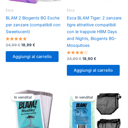
Esca
Esca
BLAM 2 Biogents BG Esche
Esca BLAM Tiger: 2 zanzare
per zanzare (compatibili con
tigre attrattive compatibili
Sweetscent)
con le trappole HBM Days
and Nights, Biogents BG-
Valutato
Il
Il
24,99
€
18,99
€
Mosquitoes
5.00
prezzo
prezzo
su 5
originale
attuale
Aggiungi al carrello
Valutato
Il
Il
24,90
€
18,90
€
era:
è:
4.00
prezzo
prezzo
24,99 €.
18,99 €.
su 5
originale
attuale
Aggiungi al carrello
era:
è:
24,90 €.
18,90 €.
In vendita!
In vendita!