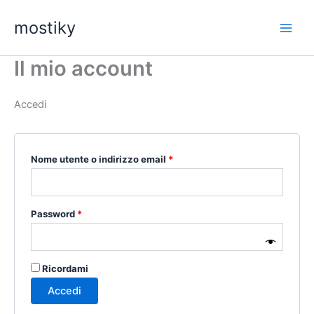
Vai
mostiky
al
contenuto
Il mio account
Accedi
Richiesto
Nome utente o indirizzo email
*
Richiesto
Password
*
Ricordami
Accedi