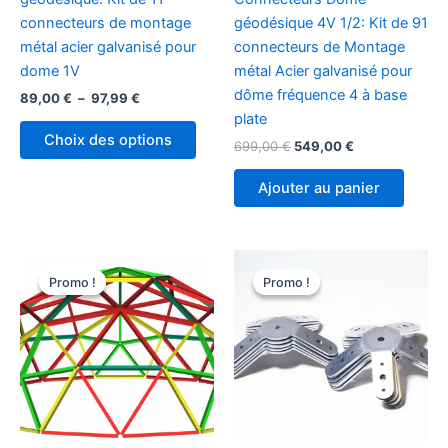
connecteurs de montage
géodésique 4V 1/2: Kit de 91
métal acier galvanisé pour
connecteurs de Montage
dome 1V
métal Acier galvanisé pour
dôme fréquence 4 à base
Plage
89,00
€
–
97,99
€
de
plate
Ce
prix :
Choix des options
Le
Le
699,00
€
549,00
€
produit
89,00 €
prix
prix
à
a
initial
actuel
97,99 €
Ajouter au panier
plusieurs
était :
est :
699,00 €.
549,00 €.
variations.
Les
options
Promo !
Promo !
Promo !
Promo !
peuvent
être
choisies
sur
la
page
du