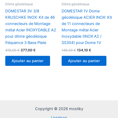
produit
Dôme géodésique
Dôme géodésique
DOMESTAR 3V 3/8
DOMESTAR 1V Dome
KRUSCHKE INOX: Kit de 46
géodésique ACIER INOX: Kit
connecteurs de Montage
de 11 connecteurs de
métal Acier INOXYDABLE A2
Montage métal Acier
pour dôme géodésique
Inoxydable (INOX A2 /
fréquence 3 Base Plate
SS304) pour Dome 1V
Le
Le
Le
Le
419,00
€
377,00
€
149,00
€
134,10
€
prix
prix
prix
prix
initial
actuel
initial
actuel
Ajouter au panier
Ajouter au panier
était :
est :
était :
est :
419,00 €.
377,00 €.
149,00 €.
134,10 €.
Copyright © 2026 mostiky
Livraison