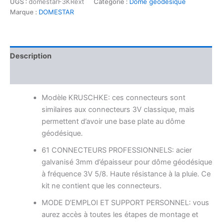
UGS :
domestarF3KRext
Catégorie :
Dôme géodésique
5/8
Marque :
DOMESTAR
KRUSCHKE
Connecteurs
Dôme
géodésique
Description
3V
5/8:
Informations complémentaires
Kit
de
Modèle KRUSCHKE: ces connecteurs sont
61
connecteurs
similaires aux connecteurs 3V classique, mais
de
permettent d’avoir une base plate au dôme
Montage
géodésique.
métal
Acier
61 CONNECTEURS PROFESSIONNELS: acier
galvanisé
galvanisé 3mm d’épaisseur pour dôme géodésique
pour
à fréquence 3V 5/8. Haute résistance à la pluie. Ce
dôme
kit ne contient que les connecteurs.
fréquence
3
MODE D’EMPLOI ET SUPPORT PERSONNEL: vous
à
aurez accès à toutes les étapes de montage et
base