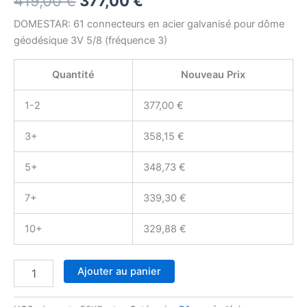
419,00
€
377,00
€
sur 5
basé sur
prix
prix
notations
DOMESTAR: 61 connecteurs en acier galvanisé pour dôme
client
géodésique 3V 5/8 (fréquence 3)
initial
actuel
était :
est :
Quantité
Nouveau Prix
419,00 €.
377,00 €.
1-2
377,00
€
3+
358,15
€
5+
348,73
€
7+
339,30
€
10+
329,88
€
quantité
Ajouter au panier
de
DOMESTAR
3V