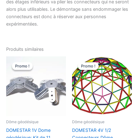
des étages inférieurs va plier les connecteurs qui ne seront
alors plus utilisables. Le démontage sans endommager les
connecteurs est donc à réserver aux personnes
expérimentées.
Produits similaires
Promo !
Promo !
Promo !
Promo !
Dôme géodésique
Dôme géodésique
DOMESTAR 1V Dome
DOMESTAR 4V 1/2
géodésique: Kit de 11
Connecteurs Dôme